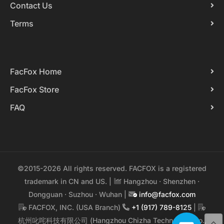
Contact Us
Terms
FacFox Home
FacFox Store
FAQ
©2015-2026 All rights reserved. FACFOX is a registered
trademark in CN and US. |
Hangzhou · Shenzhen ·
Dongguan · Suzhou · Wuhan |
info@facfox.com
FACFOX, INC. (USA Branch)
+1 (917) 789-8125
|
杭州叱咤科技有限公司 (Hangzhou Chizha Technology Co.,